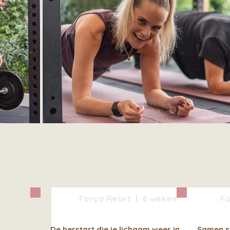
Força Reset | 6 weken
Fo
De herstart die je lichaam weer in
Samen st