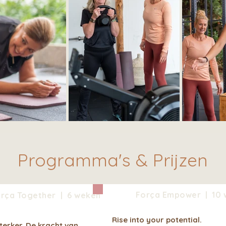
Programma's & Prijzen
Força Empower | 10
rça Together | 6 weken
Rise into your potential.
erker. De kracht van