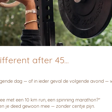
fferent after 45...
gende dag — of in ieder geval de volgende avond — 
mee met een 10 km run, een spinning marathon?"
en je deed gewoon mee — zonder centje pijn.